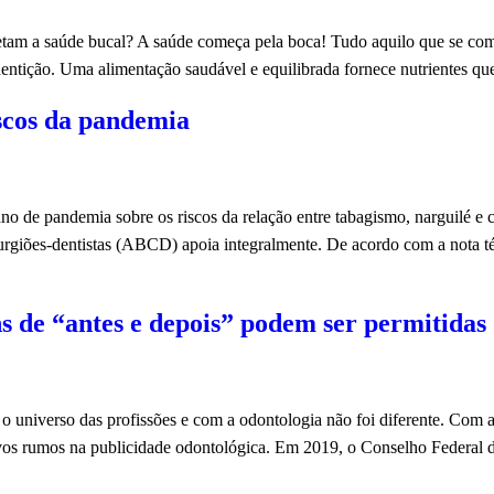
fetam a saúde bucal? A saúde começa pela boca! Tudo aquilo que se come
 dentição. Uma alimentação saudável e equilibrada fornece nutrientes q
scos da pandemia
 ano de pandemia sobre os riscos da relação entre tabagismo, narguilé 
urgiões-dentistas (ABCD) apoia integralmente. De acordo com a nota técn
s de “antes e depois” podem ser permitidas
o universo das profissões e com a odontologia não foi diferente. Com a
vos rumos na publicidade odontológica. Em 2019, o Conselho Federal