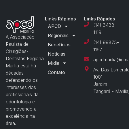
Links Rápidos
Links Rápidos
(14) 3433-
APCD
1119
Regionais
A Associação
(14) 99873-
Paulista de
Benefícios
1197
Cirurgiões-
Notícias
Dentistas Regional
apcdmarilia@gma
Mídia
Marília está há
Av. Das Esmeral
Contato
décadas
1001
defendendo os
Jardim
interesses dos
Tangará - Maríli
profissionais da
odontologia e
promovendo a
excelência na
área.