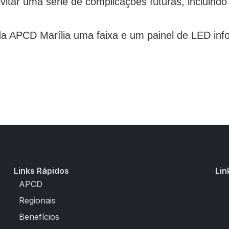
itar uma série de complicações futuras, incluind
da APCD Marília uma faixa e um painel de LED inf
Links Rápidos
Lin
APCD
Regionais
Benefícios