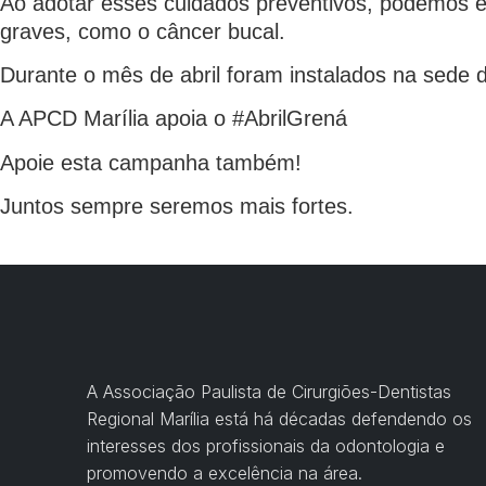
Ao adotar esses cuidados preventivos, podemos ev
graves, como o câncer bucal.
Durante o mês de abril foram instalados na sede 
A APCD Marília apoia o #AbrilGrená
Apoie esta campanha também!
Juntos sempre seremos mais fortes.
A Associação Paulista de Cirurgiões-Dentistas
Regional Marília está há décadas defendendo os
interesses dos profissionais da odontologia e
promovendo a excelência na área.