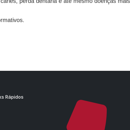
o cáries, perda dentária e até mesmo doenças mais
ormativos.
ks Rápidos