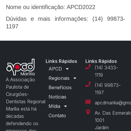
Nome ou identificação: APCD2022
Dúvidas e mais informações: (14) 99873-
1197
Links Rápidos
Links Rápidos
(14) 3433-
APCD
1119
Regionais
A Associação
(14) 99873-
Paulista de
Benefícios
1197
Cirurgiões-
Notícias
Dentistas Regional
apcdmarilia@gma
Mídia
Marília está há
Av. Das Esmeral
Contato
décadas
1001
defendendo os
Jardim
interesses dos