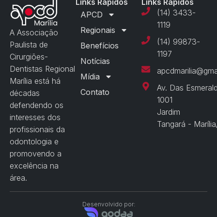
Links Rápidos
Links Rápidos
(14) 3433-
APCD
1119
Regionais
A Associação
(14) 99873-
Paulista de
Benefícios
1197
Cirurgiões-
Notícias
Dentistas Regional
apcdmarilia@gma
Mídia
Marília está há
Av. Das Esmeral
Contato
décadas
1001
defendendo os
Jardim
interesses dos
Tangará - Maríli
profissionais da
odontologia e
promovendo a
excelência na
área.
Desenvolvido por: