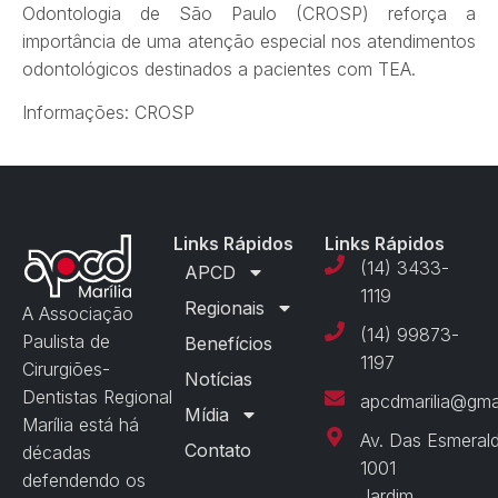
Odontologia de São Paulo (CROSP) reforça a
importância de uma atenção especial nos atendimentos
odontológicos destinados a pacientes com TEA.
Informações: CROSP
Links Rápidos
Links Rápidos
(14) 3433-
APCD
1119
Regionais
A Associação
(14) 99873-
Paulista de
Benefícios
1197
Cirurgiões-
Notícias
Dentistas Regional
apcdmarilia@gma
Mídia
Marília está há
Av. Das Esmeral
Contato
décadas
1001
defendendo os
Jardim