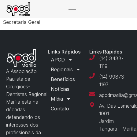
Secretaria Geral
Links Rápidos
Links Rápidos
(14) 3433-
APCD
1119
Regionais
A Associação
(14) 99873-
Paulista de
Benefícios
1197
Cirurgiões-
Notícias
Dentistas Regional
apcdmarilia@gma
Mídia
Marília está há
Av. Das Esmeral
Contato
décadas
1001
defendendo os
Jardim
interesses dos
Tangará - Maríli
profissionais da