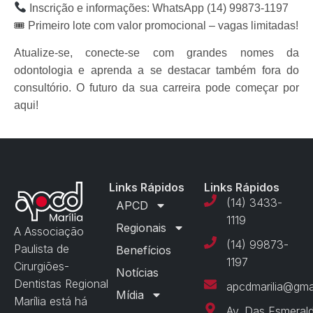
Inscrição e informações
: WhatsApp (14) 99873-1197
🎟
Primeiro lote com valor promocional – vagas limitadas!
Atualize-se, conecte-se com grandes nomes da
odontologia e aprenda a se destacar também fora do
consultório.
O futuro da sua carreira pode começar por
aqui!
Links Rápidos
Links Rápidos
(14) 3433-
APCD
1119
Regionais
A Associação
(14) 99873-
Paulista de
Benefícios
1197
Cirurgiões-
Notícias
Dentistas Regional
apcdmarilia@gma
Mídia
Marília está há
Av. Das Esmeral