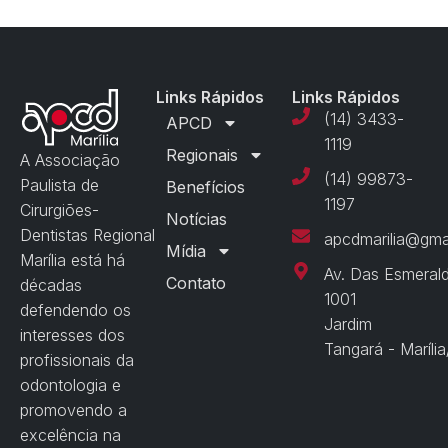
Links Rápidos
Links Rápidos
(14) 3433-
APCD
1119
Regionais
A Associação
(14) 99873-
Paulista de
Benefícios
1197
Cirurgiões-
Notícias
Dentistas Regional
apcdmarilia@gma
Mídia
Marília está há
Av. Das Esmeral
Contato
décadas
1001
defendendo os
Jardim
interesses dos
Tangará - Maríli
profissionais da
odontologia e
promovendo a
excelência na