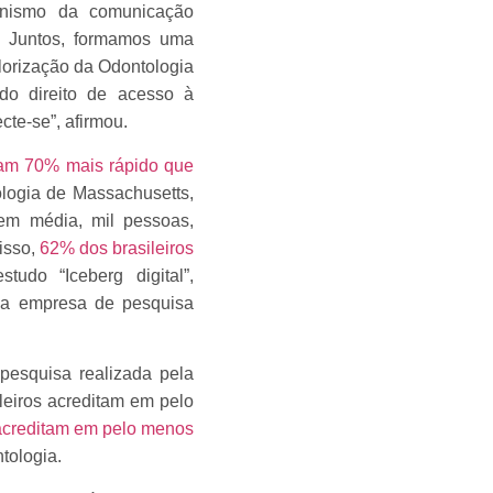
gonismo da comunicação
. Juntos, formamos uma
lorização da Odontologia
do direito de acesso à
te-se”, afirmou.
lham 70% mais rápido que
nologia de Massachusetts,
em média, mil pessoas,
isso,
62% dos brasileiros
udo “Iceberg digital”,
 a empresa de pesquisa
esquisa realizada pela
ileiros acreditam em pelo
acreditam em pelo menos
ntologia.