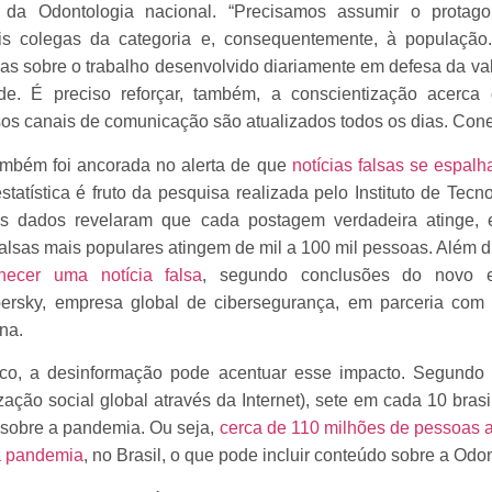
 da Odontologia nacional. “Precisamos assumir o prota
is colegas da categoria e, consequentemente, à população
cias sobre o trabalho desenvolvido diariamente em defesa da va
e. É preciso reforçar, também, a conscientização acerca 
os canais de comunicação são atualizados todos os dias. Conec
mbém foi ancorada no alerta de que
notícias falsas se espa
estatística é fruto da pesquisa realizada pelo Instituto de Tec
s dados revelaram que cada postagem verdadeira atinge, 
alsas mais populares atingem de mil a 100 mil pessoas. Além d
ecer uma notícia falsa
, segundo conclusões do novo est
ersky, empresa global de cibersegurança, em parceria com
na.
o, a desinformação pode acentuar esse impacto. Segundo p
ação social global através da Internet), sete em cada 10 bras
 sobre a pandemia. Ou seja,
cerca de 110 milhões de pessoas 
 a pandemia
, no Brasil, o que pode incluir conteúdo sobre a Odo