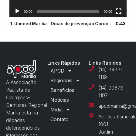
00:00
00:00
1.
Unimed Marília - Dicas de prevenção Coronavírus _ Facebook
0:43
Links Rápidos
Links Rápidos
(14) 3433-
APCD
1119
Regionais
A Associação
(14) 99873-
Paulista de
Benefícios
1197
Cirurgiões-
Notícias
Dentistas Regional
apcdmarilia@gma
Mídia
Marília está há
Av. Das Esmeral
Contato
décadas
1001
defendendo os
Jardim
interesses dos